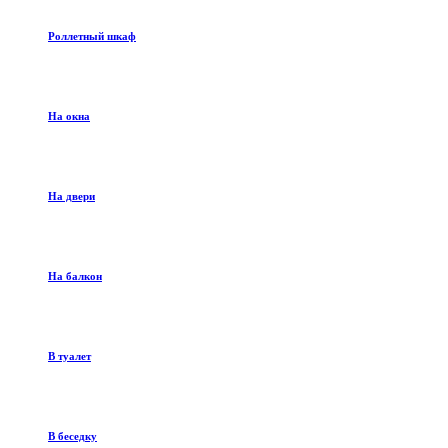
Роллетный шкаф
На окна
На двери
На балкон
В туалет
В беседку