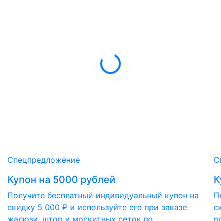
Спецпредложение
С
Купон на 5000 рублей
К
Получите бесплатный индивидуальный купон на
П
скидку 5 000 ₽ и используйте его при заказе
с
жалюзи, штор и москитных сеток по
р