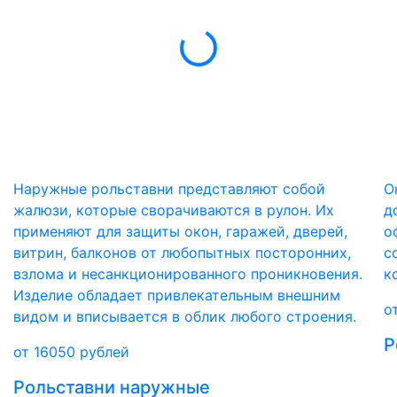
Наружные рольставни представляют собой
О
жалюзи, которые сворачиваются в рулон. Их
д
применяют для защиты окон, гаражей, дверей,
о
витрин, балконов от любопытных посторонних,
с
взлома и несанкционированного проникновения.
к
Изделие обладает привлекательным внешним
о
видом и вписывается в облик любого строения.
Р
от
16050
рублей
Рольставни наружные