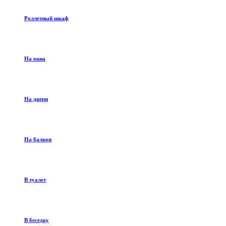
Роллетный шкаф
На окна
На двери
На балкон
В туалет
В беседку