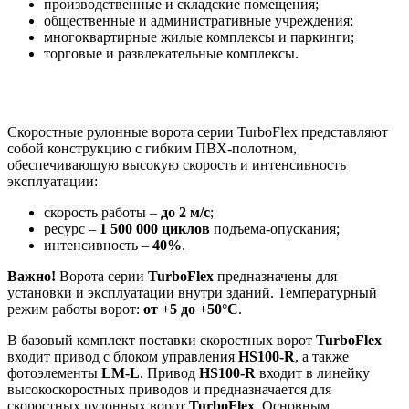
производственные и складские помещения;
общественные и административные учреждения;
многоквартирные жилые комплексы и паркинги;
торговые и развлекательные комплексы.
Скоростные рулонные ворота серии TurboFlex представляют
собой конструкцию с гибким ПВХ-полотном,
обеспечивающую высокую скорость и интенсивность
эксплуатации:
скорость работы –
до 2 м/с
;
ресурс –
1 500 000 циклов
подъема-опускания;
интенсивность –
40%
.
Важно!
Ворота серии
TurboFlex
предназначены для
установки и эксплуатации внутри зданий. Температурный
режим работы ворот:
от +5 до +50°С
.
В базовый комплект поставки скоростных ворот
TurboFlex
входит привод с блоком управления
HS100-R
, а также
фотоэлементы
LM-L
. Привод
HS100-R
входит в линейку
высокоскоростных приводов и предназначается для
скоростных рулонных ворот
TurboFlex
. Основным