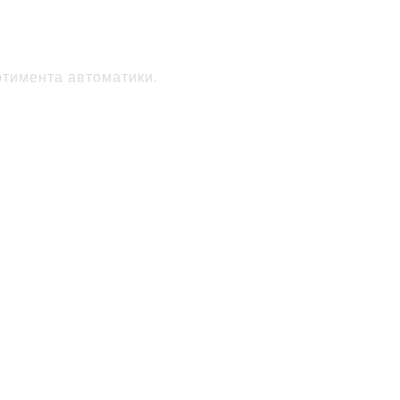
ента автоматики VEREN
тимента автоматики.