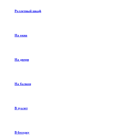
Роллетный шкаф
На окна
На двери
На балкон
В туалет
В беседку