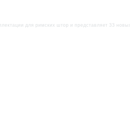
 тканей римских штор
ектации для римских штор и представляет 33 новых 