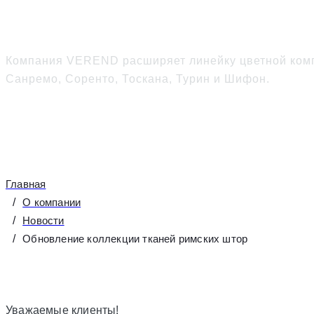
Обновление коллекции
Компания VEREND расширяет линейку цветной компл
Санремо, Соренто, Тоскана, Турин и Шифон.
Главная
О компании
Новости
Обновление коллекции тканей римских штор
Уважаемые клиенты!