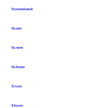
Роллетный шкаф
На окна
На двери
На балкон
В туалет
В беседку