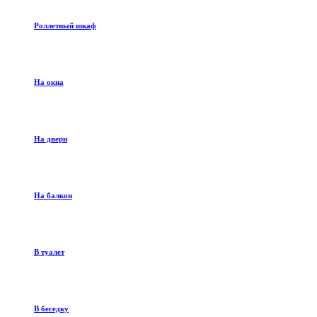
Роллетный шкаф
На окна
На двери
На балкон
В туалет
В беседку