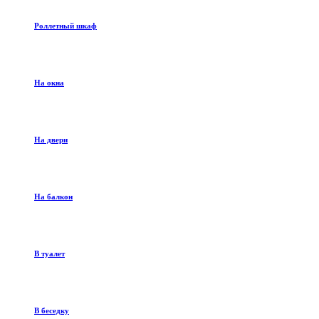
Роллетный шкаф
На окна
На двери
На балкон
В туалет
В беседку