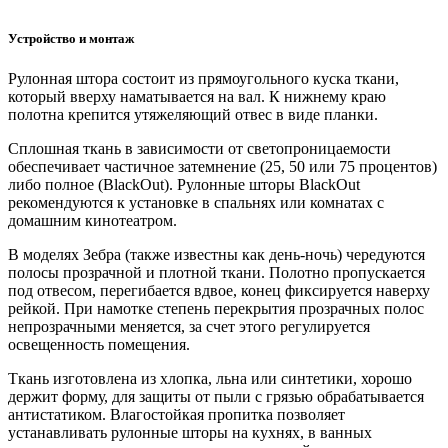
Устройство и монтаж
Рулонная штора состоит из прямоугольного куска ткани,
который вверху наматывается на вал. К нижнему краю
полотна крепится утяжеляющий отвес в виде планки.
Сплошная ткань в зависимости от светопроницаемости
обеспечивает частичное затемнение (25, 50 или 75 процентов)
либо полное (BlackOut). Рулонные шторы BlackOut
рекомендуются к установке в спальнях или комнатах с
домашним кинотеатром.
В моделях Зебра (также известны как день-ночь) чередуются
полосы прозрачной и плотной ткани. Полотно пропускается
под отвесом, перегибается вдвое, конец фиксируется наверху
рейкой. При намотке степень перекрытия прозрачных полос
непрозрачными меняется, за счет этого регулируется
освещенность помещения.
Ткань изготовлена из хлопка, льна или синтетики, хорошо
держит форму, для защиты от пыли с грязью обрабатывается
антистатиком. Влагостойкая пропитка позволяет
устанавливать рулонные шторы на кухнях, в ванных