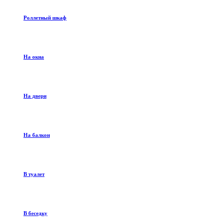
Роллетный шкаф
На окна
На двери
На балкон
В туалет
В беседку