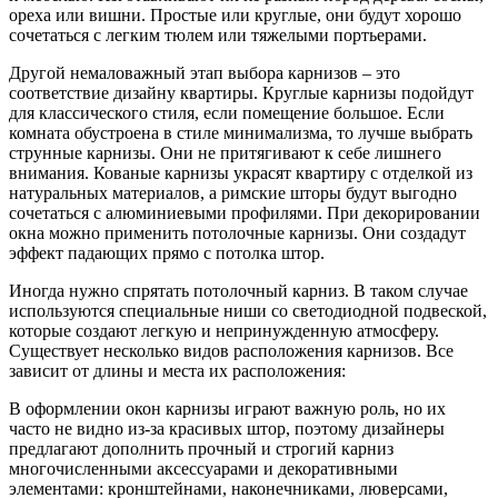
ореха или вишни. Простые или круглые, они будут хорошо
сочетаться с легким тюлем или тяжелыми портьерами.
Другой немаловажный этап выбора карнизов – это
соответствие дизайну квартиры. Круглые карнизы подойдут
для классического стиля, если помещение большое. Если
комната обустроена в стиле минимализма, то лучше выбрать
струнные карнизы. Они не притягивают к себе лишнего
внимания. Кованые карнизы украсят квартиру с отделкой из
натуральных материалов, а римские шторы будут выгодно
сочетаться с алюминиевыми профилями. При декорировании
окна можно применить потолочные карнизы. Они создадут
эффект падающих прямо с потолка штор.
Иногда нужно спрятать потолочный карниз. В таком случае
используются специальные ниши со светодиодной подвеской,
которые создают легкую и непринужденную атмосферу.
Существует несколько видов расположения карнизов. Все
зависит от длины и места их расположения:
В оформлении окон карнизы играют важную роль, но их
часто не видно из-за красивых штор, поэтому дизайнеры
предлагают дополнить прочный и строгий карниз
многочисленными аксессуарами и декоративными
элементами: кронштейнами, наконечниками, люверсами,