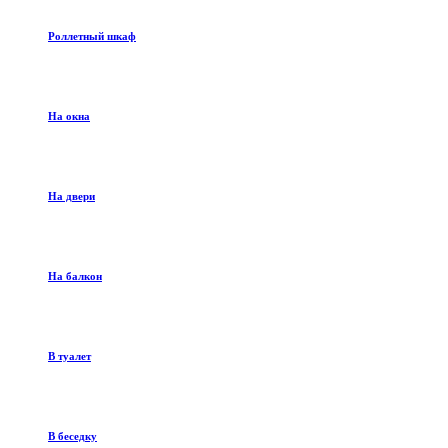
Роллетный шкаф
На окна
На двери
На балкон
В туалет
В беседку