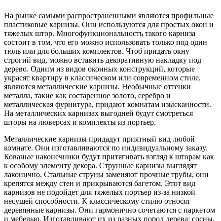
На рынке самыми распространенными являются профильные
пластиковые карнизы. Они используются для простых окон и
тяжелых штор. Многофункциональность такого карниза
состоит в том, что его можно использовать только под один
тюль или для больших комплектов. Чтоб придать окну
строгий вид, можно вставить декоративную накладку под
дерево. Одним из видов оконных конструкций, которые
украсят квартиру в классическом или современном стиле,
являются металлические карнизы. Необычные оттенки
металла, такие как состаренное золото, серебро и
металлическая фурнитура, придают комнатам изысканности.
На металлических карнизах выгодней будут смотреться
шторы на люверсах и комплекты из портьер.
Металлические карнизы придадут приятный вид любой
комнате. Они изготавливаются по индивидуальному заказу.
Кованые наконечники будут притягивать взгляд к шторам как
к особому элементу декора. Струнные карнизы выглядят
лаконично. Стальные струны заменяют прочные трубы, они
крепятся между стен и прикрываются багетом. Этот вид
карнизов не подойдет для тяжелых портьер из-за низкой
несущей способности. К классическому стилю относят
деревянные карнизы. Они гармонично сочетаются с паркетом
и мебелью. Изготавливают их из разных пород дерева: сосны,